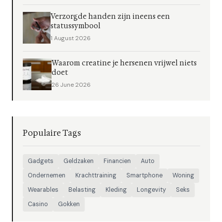
Verzorgde handen zijn ineens een
statussymbool
1 August 2026
Waarom creatine je hersenen vrijwel niets
doet
26 June 2026
Populaire Tags
Gadgets
Geldzaken
Financien
Auto
Ondernemen
Krachttraining
Smartphone
Woning
Wearables
Belasting
Kleding
Longevity
Seks
Casino
Gokken