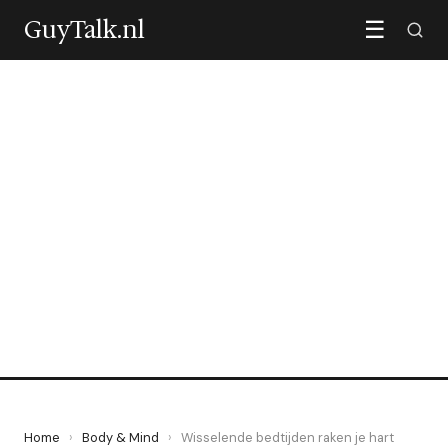
GuyTalk.nl
☰
BODY & MIND
Wisselende bedtijden raken
je hart harder dan kort
slapen
12 May 2026
·
5 min leestijd
Home
›
Body & Mind
›
Wisselende bedtijden raken je hart