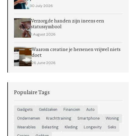
30 July 2026
Verzorgde handen zijn ineens een
statussymbool
1 August 2026
Waarom creatine je hersenen vrijwel niets
doet
26 June 2026
Populaire Tags
Gadgets
Geldzaken
Financien
Auto
Ondernemen
Krachttraining
Smartphone
Woning
Wearables
Belasting
Kleding
Longevity
Seks