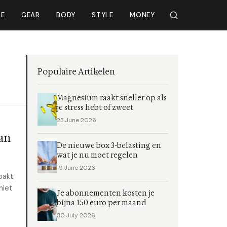
LE
GEAR
BODY
STYLE
MONEY
Populaire Artikelen
Magnesium raakt sneller op als
je stress hebt of zweet
23 June 2026
an
De nieuwe box 3-belasting en
wat je nu moet regelen
19 June 2026
pakt
niet
Je abonnementen kosten je
bijna 150 euro per maand
30 July 2026