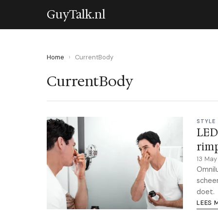
GuyTalk.nl
Home
›
CurrentBody
CurrentBody
STYLE
LED-
rimp
13 Ma
Omnilu
scheer
doet.
LEES 