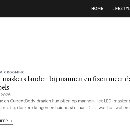
HOME
LIFESTY
 & GROOMING
maskers landen bij mannen en fixen meer d
els
y 2026
x en CurrentBody draaien hun pijlen op mannen. Het LED-masker 
irritatie, donkere kringen en huidherstel aan. Dit is wat het wel en 
MEER →