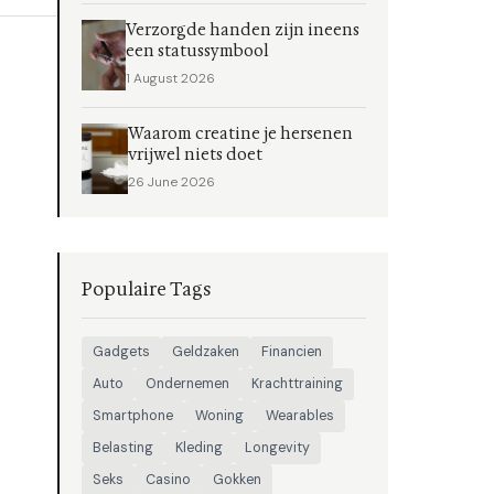
Verzorgde handen zijn ineens
een statussymbool
1 August 2026
Waarom creatine je hersenen
vrijwel niets doet
26 June 2026
Populaire Tags
Gadgets
Geldzaken
Financien
Auto
Ondernemen
Krachttraining
Smartphone
Woning
Wearables
Belasting
Kleding
Longevity
Seks
Casino
Gokken