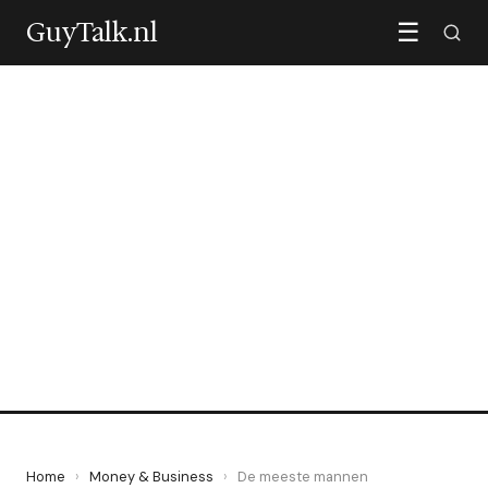
GuyTalk.nl
☰
MONEY & BUSINESS
De meeste mannen
onderhandelen nooit over
hun salaris
2 June 2026
·
7 min leestijd
Home
›
Money & Business
›
De meeste mannen