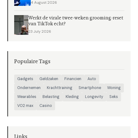
4 August 2026
Werkt de virale twee-weken grooming-reset
van TikTok echt?
23 July 2026
Populaire Tags
Gadgets
Geldzaken
Financien
Auto
Ondernemen
Krachttraining
Smartphone
Woning
Wearables
Belasting
Kleding
Longevity
Seks
VO2 max
Casino
Links