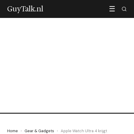
GuyTalk.nl
☰
GEAR & GADGETS
Apple Watch Ultra 4 krijgt
bloeddrukmonitoring
24 June 2026
·
6 min leestijd
Home
›
Gear & Gadgets
›
Apple Watch Ultra 4 krijgt