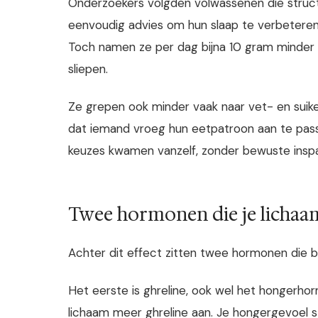
Onderzoekers volgden volwassenen die struct
eenvoudig advies om hun slaap te verbeteren. 
Toch namen ze per dag bijna 10 gram minder s
sliepen.
Ze grepen ook minder vaak naar vet- en suike
dat iemand vroeg hun eetpatroon aan te passe
keuzes kwamen vanzelf, zonder bewuste inspa
Twee hormonen die je licha
Achter dit effect zitten twee hormonen die bij
Het eerste is ghreline, ook wel het hongerho
lichaam meer ghreline aan. Je hongergevoel s