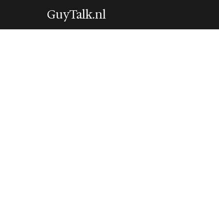
GuyTalk.nl
BODY & MIND
Eén uur meer slaa
vanzelf minder s
27 June 2026
·
7 min leestijd