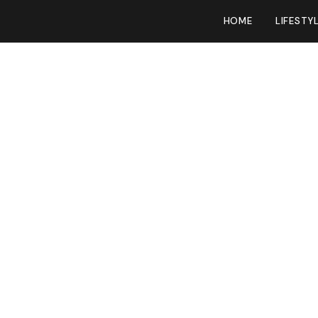
HOME
LIFESTY
p en je eet
uiker