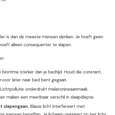
eler is dan de meeste mensen denken. Je hoeft geen
hoeft alleen consequenter te slapen.
n:
e bioritme sterker dan je bedtijd. Houd die constant,
ervoor later naar bed bent gegaan.
Lichtpollutie onderdrukt melatonineaanmaak.
ker maken een meetbaar verschil in slaapdiepte.
t slapengaan.
Blauw licht interfereert met
te mensen beseffen. Je lichaam reageert op het licht