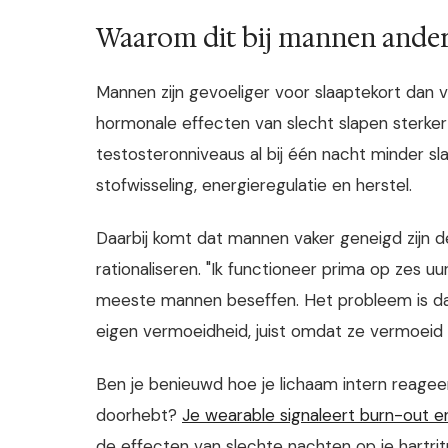
Waarom dit bij mannen ander
Mannen zijn gevoeliger voor slaaptekort dan 
hormonale effecten van slecht slapen sterke
testosteronniveaus al bij één nacht minder sl
stofwisseling, energieregulatie en herstel.
Daarbij komt dat mannen vaker geneigd zijn 
rationaliseren. "Ik functioneer prima op zes u
meeste mannen beseffen. Het probleem is dat 
eigen vermoeidheid, juist omdat ze vermoeid z
Ben je benieuwd hoe je lichaam intern reageert
doorhebt?
Je wearable signaleert burn-out en
de effecten van slechte nachten op je hartri