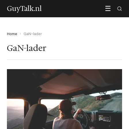
GuyTalk.nl
☰
Home
›
GaN-lader
GaN-lader