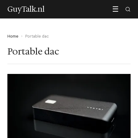
GuyTalk.nl
☰
Home
›
Portable dac
Portable dac