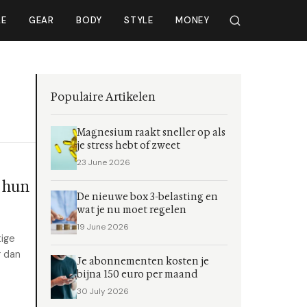
LE
GEAR
BODY
STYLE
MONEY
Populaire Artikelen
Magnesium raakt sneller op als
je stress hebt of zweet
23 June 2026
 hun
De nieuwe box 3-belasting en
wat je nu moet regelen
19 June 2026
tige
r dan
Je abonnementen kosten je
bijna 150 euro per maand
30 July 2026