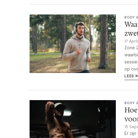
BODY 
Waar
zwe
17 Apr
Zone 2
waarbi
sessie
op ove
LEES 
BODY 
Hoe 
voor
15 Se
Er zij