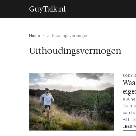
GuyTalk.nl
Home
›
Uithoudingsvermogen
Uithoudingsvermogen
BODY 
Waa
eig
11 Jun
De mee
cardio
HIIT. 
LEES 