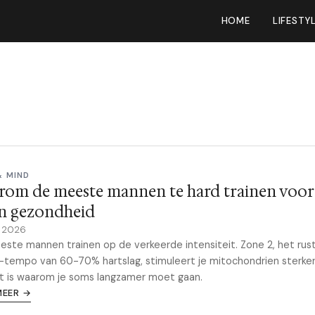
HOME
LIFESTY
& MIND
rom de meeste mannen te hard trainen voor
en gezondheid
e 2026
ste mannen trainen op de verkeerde intensiteit. Zone 2, het rus
-tempo van 60-70% hartslag, stimuleert je mitochondrien sterke
Dit is waarom je soms langzamer moet gaan.
MEER →