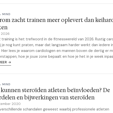
& MIND
om zacht trainen meer oplevert dan keihar
ten
il 2026
 training is het trefwoord in de fitnesswereld van 2026. Rustig car
j je nog kunt praten, maar dat langzaam harder werkt dan iedere i
. Hier lees je waarom cardiologen en mannen boven de dertig er m
rstappen, hoe je jouw zone bepaalt en hoe je het in je week inpas
MEER →
& MIND
kunnen steroïden atleten beïnvloeden? De
delen en bijwerkingen van steroïden
ptember 2020
n verschillende schandalen geweest waarbij professionele atleten