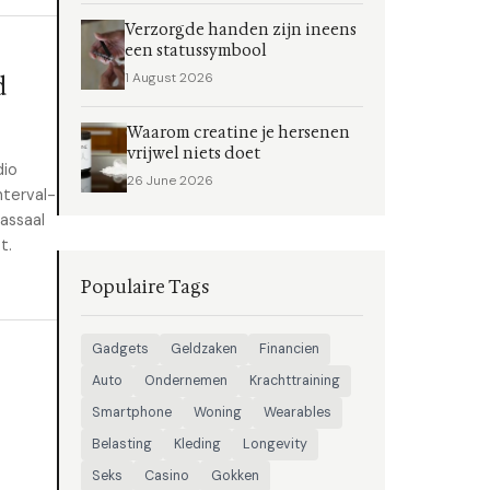
Verzorgde handen zijn ineens
een statussymbool
1 August 2026
d
Waarom creatine je hersenen
vrijwel niets doet
dio
26 June 2026
nterval-
assaal
t.
Populaire Tags
Gadgets
Geldzaken
Financien
Auto
Ondernemen
Krachttraining
Smartphone
Woning
Wearables
Belasting
Kleding
Longevity
Seks
Casino
Gokken