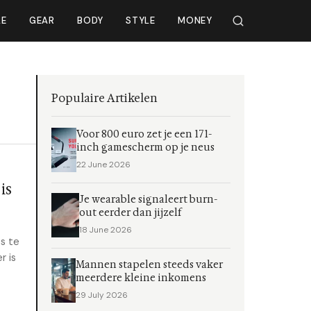
LE
GEAR
BODY
STYLE
MONEY
Populaire Artikelen
Voor 800 euro zet je een 171-
inch gamescherm op je neus
22 June 2026
is
Je wearable signaleert burn-
out eerder dan jijzelf
18 June 2026
s te
r is
Mannen stapelen steeds vaker
meerdere kleine inkomens
29 July 2026