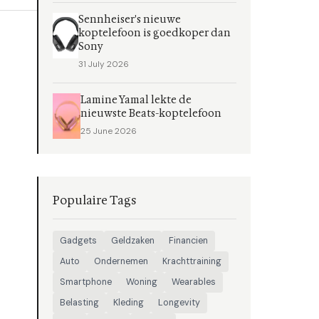
Sennheiser's nieuwe
koptelefoon is goedkoper dan
Sony
31 July 2026
Lamine Yamal lekte de
nieuwste Beats-koptelefoon
25 June 2026
Populaire Tags
Gadgets
Geldzaken
Financien
Auto
Ondernemen
Krachttraining
Smartphone
Woning
Wearables
Belasting
Kleding
Longevity