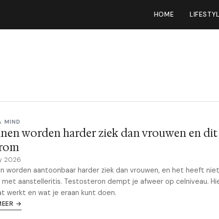
HOME
LIFESTY
& MIND
en worden harder ziek dan vrouwen en dit 
rom
y 2026
 worden aantoonbaar harder ziek dan vrouwen, en het heeft niet
met aanstelleritis. Testosteron dempt je afweer op celniveau. Hie
t werkt en wat je eraan kunt doen.
MEER →