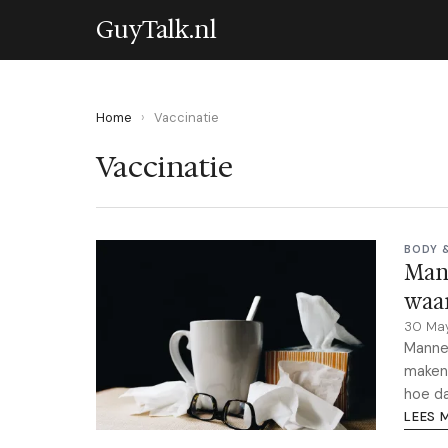
GuyTalk.nl
Home
›
Vaccinatie
Vaccinatie
BODY 
Mann
waa
30 Ma
Mannen
maken 
hoe da
LEES 