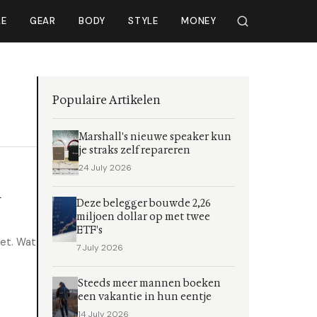
LE
GEAR
BODY
STYLE
MONEY
Populaire Artikelen
Marshall's nieuwe speaker kun
je straks zelf repareren
24 July 2026
n
Deze belegger bouwde 2,26
miljoen dollar op met twee
ETF's
wet. Wat
7 July 2026
Steeds meer mannen boeken
een vakantie in hun eentje
14 July 2026