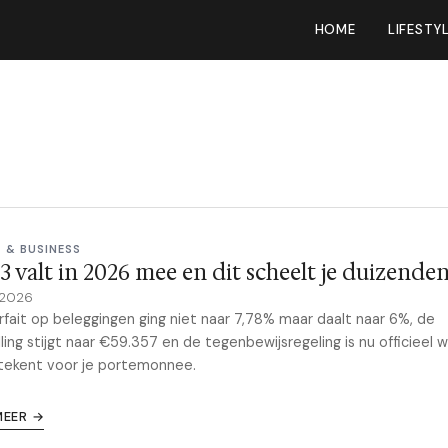
HOME
LIFESTY
 & BUSINESS
3 valt in 2026 mee en dit scheelt je duizende
 2026
rfait op beleggingen ging niet naar 7,78% maar daalt naar 6%, de
elling stijgt naar €59.357 en de tegenbewijsregeling is nu officieel 
tekent voor je portemonnee.
MEER →