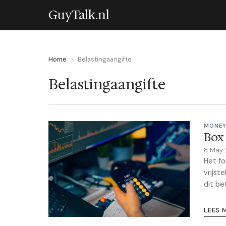
GuyTalk.nl
Home
›
Belastingaangifte
Belastingaangifte
MONEY
Box 
8 May
Het fo
vrijst
dit be
LEES 