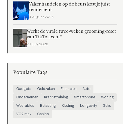
Vaker handelen op de beurs kost je juist
rendement
4 August 2026
Werkt de virale twee-weken grooming-reset
van TikTok echt?
23 July 2026
Populaire Tags
Gadgets
Geldzaken
Financien
Auto
Ondernemen
Krachttraining
Smartphone
Woning
Wearables
Belasting
Kleding
Longevity
Seks
VO2 max
Casino