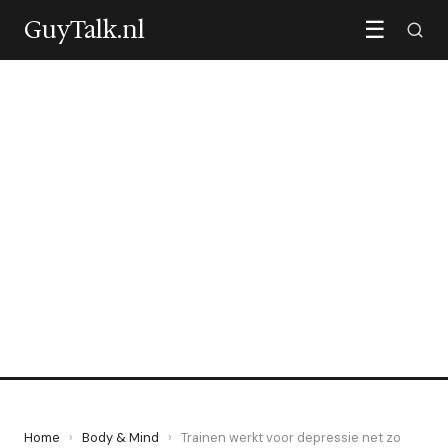
GuyTalk.nl
☰
BODY & MIND
Trainen werkt voor
depressie net zo goed als
antidepressiva
7 May 2026
·
5 min leestijd
Home
›
Body & Mind
›
Trainen werkt voor depressie net zo