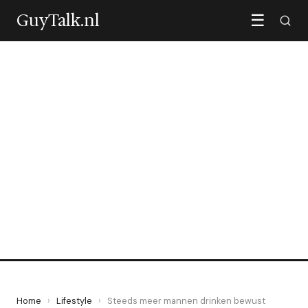
GuyTalk.nl
☰
LIFESTYLE
Steeds meer mannen
drinken bewust minder
zonder te stoppen
8 May 2026
·
6 min leestijd
Home
›
Lifestyle
›
Steeds meer mannen drinken bewust