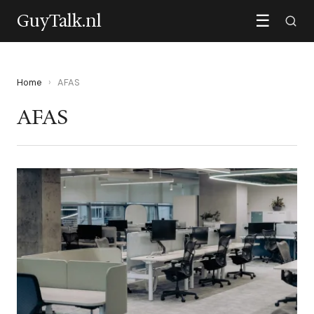
GuyTalk.nl
☰
Home
›
AFAS
AFAS