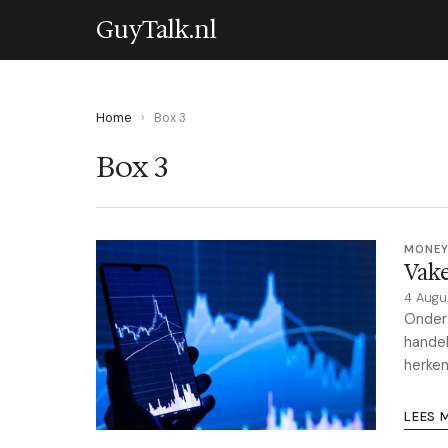
GuyTalk.nl
Home
›
Box 3
Box 3
MONEY
Vake
4 Augu
Onderz
handel
herken
LEES 