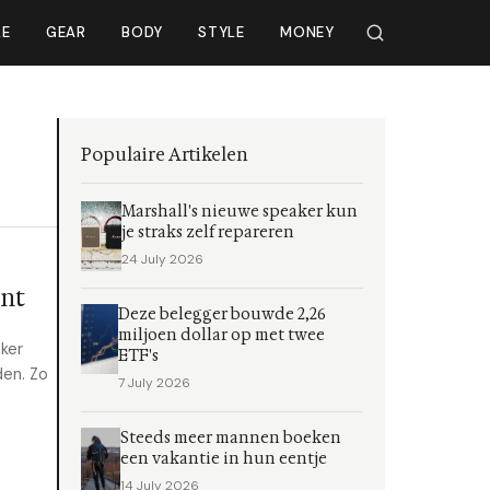
LE
GEAR
BODY
STYLE
MONEY
Populaire Artikelen
Marshall's nieuwe speaker kun
je straks zelf repareren
24 July 2026
ent
Deze belegger bouwde 2,26
miljoen dollar op met twee
ker
ETF's
den. Zo
7 July 2026
Steeds meer mannen boeken
een vakantie in hun eentje
14 July 2026