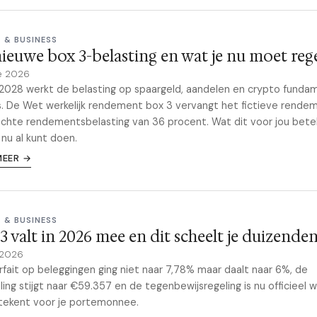
 & BUSINESS
ieuwe box 3-belasting en wat je nu moet reg
e 2026
2028 werkt de belasting op spaargeld, aandelen en crypto funda
. De Wet werkelijk rendement box 3 vervangt het fictieve rende
chte rendementsbelasting van 36 procent. Wat dit voor jou bete
 nu al kunt doen.
MEER →
 & BUSINESS
3 valt in 2026 mee en dit scheelt je duizende
 2026
rfait op beleggingen ging niet naar 7,78% maar daalt naar 6%, de
elling stijgt naar €59.357 en de tegenbewijsregeling is nu officieel 
tekent voor je portemonnee.