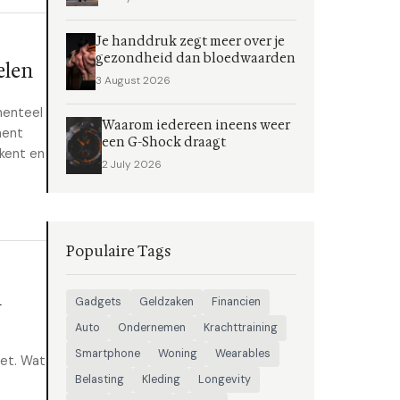
Je handdruk zegt meer over je
gezondheid dan bloedwaarden
elen
3 August 2026
menteel
Waarom iedereen ineens weer
ment
een G-Shock draagt
kent en
2 July 2026
Populaire Tags
n
Gadgets
Geldzaken
Financien
Auto
Ondernemen
Krachttraining
Smartphone
Woning
Wearables
wet. Wat
Belasting
Kleding
Longevity