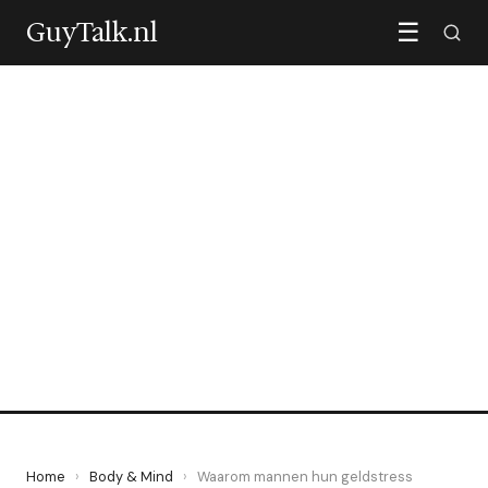
GuyTalk.nl
☰
BODY & MIND
Waarom mannen hun
geldstress zwijgend
meedragen
3 June 2026
·
5 min leestijd
Home
›
Body & Mind
›
Waarom mannen hun geldstress