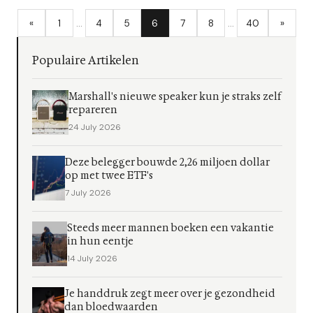
«
1
…
4
5
6
7
8
…
40
»
Populaire Artikelen
Marshall's nieuwe speaker kun je straks zelf
repareren
24 July 2026
Deze belegger bouwde 2,26 miljoen dollar
op met twee ETF's
7 July 2026
Steeds meer mannen boeken een vakantie
in hun eentje
14 July 2026
Je handdruk zegt meer over je gezondheid
dan bloedwaarden