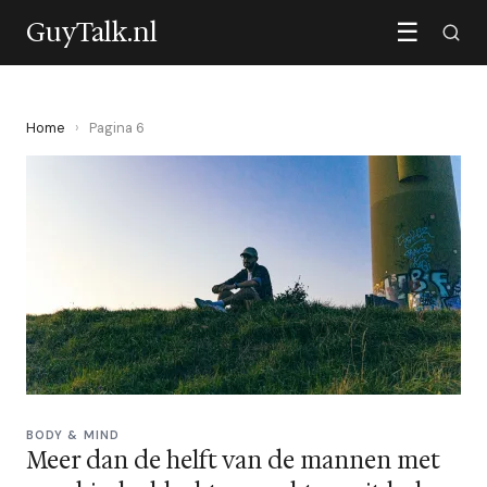
GuyTalk.nl
☰
Home
›
Pagina 6
BODY & MIND
Meer dan de helft van de mannen met