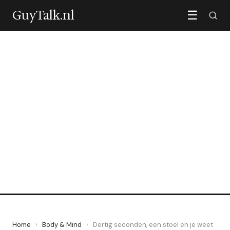
GuyTalk.nl
☰
BODY & MIND
Dertig seconden, een stoel
en je weet hoe je echt
veroudert
15 May 2026
·
5 min leestijd
Home
›
Body & Mind
›
Dertig seconden, een stoel en je weet