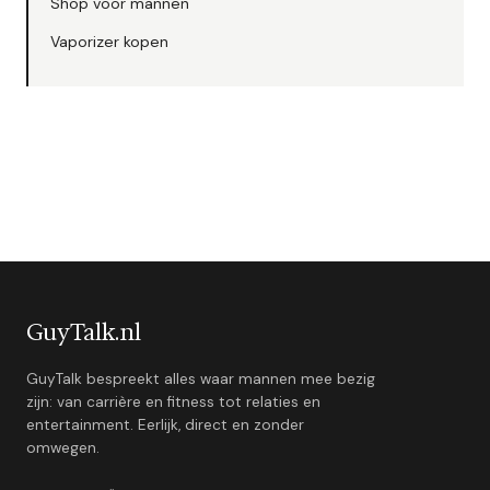
Shop voor mannen
Vaporizer kopen
GuyTalk.nl
GuyTalk bespreekt alles waar mannen mee bezig
zijn: van carrière en fitness tot relaties en
entertainment. Eerlijk, direct en zonder
omwegen.